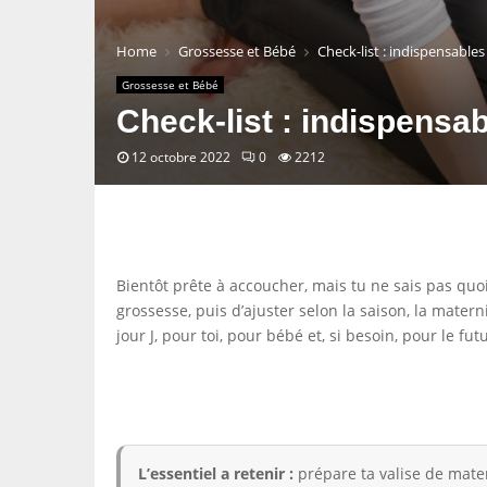
Home
Grossesse et Bébé
Check-list : indispensables
Grossesse et Bébé
Check-list : indispensab
12 octobre 2022
0
2212
Bientôt prête à accoucher, mais tu ne sais pas quoi
grossesse, puis d’ajuster selon la saison, la matern
jour J, pour toi, pour bébé et, si besoin, pour le fut
L’essentiel a retenir :
prépare ta valise de mater