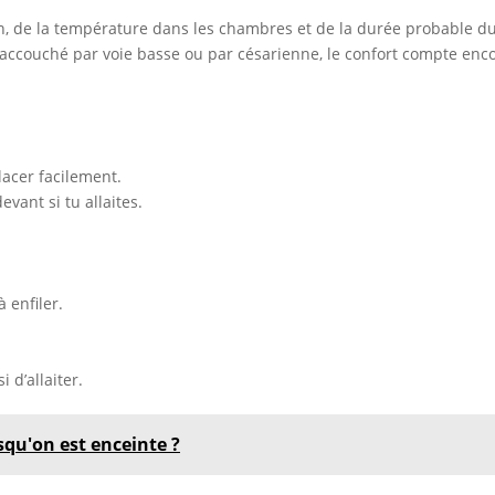
, de la température dans les chambres et de la durée probable du 
 as accouché par voie basse ou par césarienne, le confort compte en
acer facilement.
vant si tu allaites.
 enfiler.
 d’allaiter.
rsqu'on est enceinte ?