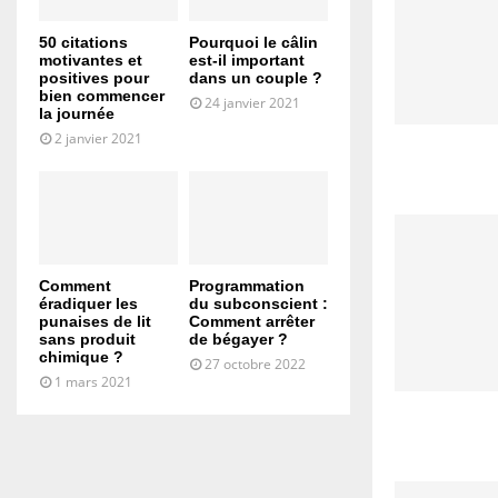
50 citations
Pourquoi le câlin
motivantes et
est-il important
positives pour
dans un couple ?
bien commencer
24 janvier 2021
la journée
2 janvier 2021
Comment
Programmation
éradiquer les
du subconscient :
punaises de lit
Comment arrêter
sans produit
de bégayer ?
chimique ?
27 octobre 2022
1 mars 2021