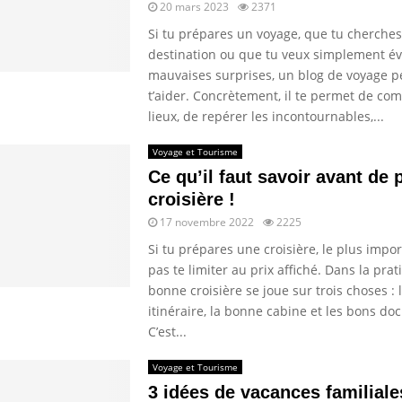
20 mars 2023
2371
Si tu prépares un voyage, que tu cherche
destination ou que tu veux simplement évi
mauvaises surprises, un blog de voyage p
t’aider. Concrètement, il te permet de co
lieux, de repérer les incontournables,...
Voyage et Tourisme
Ce qu’il faut savoir avant de p
croisière !
17 novembre 2022
2225
Si tu prépares une croisière, le plus impo
pas te limiter au prix affiché. Dans la pra
bonne croisière se joue sur trois choses : 
itinéraire, la bonne cabine et les bons do
C’est...
Voyage et Tourisme
3 idées de vacances familiale