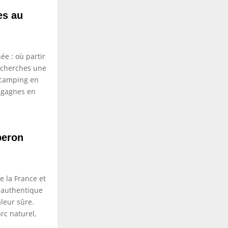
es au
ée : où partir
u cherches une
e camping en
u gagnes en
beron
e la France et
, authentique
aleur sûre.
rc naturel,