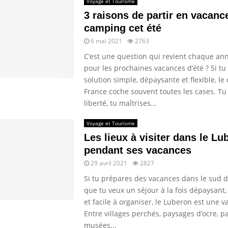
Voyage et Tourisme
3 raisons de partir en vacanc
camping cet été
6 mai 2021
2763
C’est une question qui revient chaque ann
pour les prochaines vacances d’été ? Si t
solution simple, dépaysante et flexible, l
France coche souvent toutes les cases. T
liberté, tu maîtrises...
Voyage et Tourisme
Les lieux à visiter dans le Lu
pendant ses vacances
29 avril 2021
2827
Si tu prépares des vacances dans le sud d
que tu veux un séjour à la fois dépaysant
et facile à organiser, le Luberon est une v
Entre villages perchés, paysages d’ocre, pa
musées...