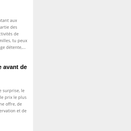
utant aux
artie des
tivités de
illes, tu peux
ge détente,...
e avant de
 surprise, le
e prix le plus
ne offre, de
ervation et de