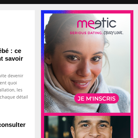
ébé : ce
t savoir
vite devenir
ment quoi
llation, les
 chaque détail
consulter