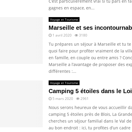
C’est particulièrement vrai si tu pars en fa
gagnes en espace, en...
Voyage et Tourisme
Marseille et ses incontournab
1 avril 2020
3180
Tu prépares un séjour à Marseille et tu 
quoi faire pour profiter vraiment de la vill
en famille, en couple ou entre amis ? Con
Marseille a l’avantage de proposer des ex
différentes :...
Voyage et Tourisme
Camping 5 étoiles dans le Loi
5 mars 2020
2961
Nous serons heureux de vous accueillir d
camping 5 étoiles près de Blois, La Grande
cherches un séjour familial dans le Val de 
au bon endroit : ici, tu profites d’un cadre 