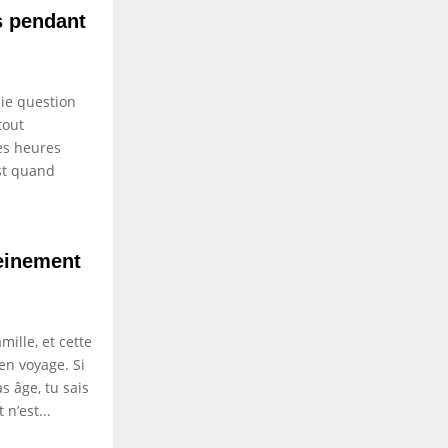
s pendant
aie question
tout
es heures
est quand
einement
mille, et cette
en voyage. Si
s âge, tu sais
n’est...