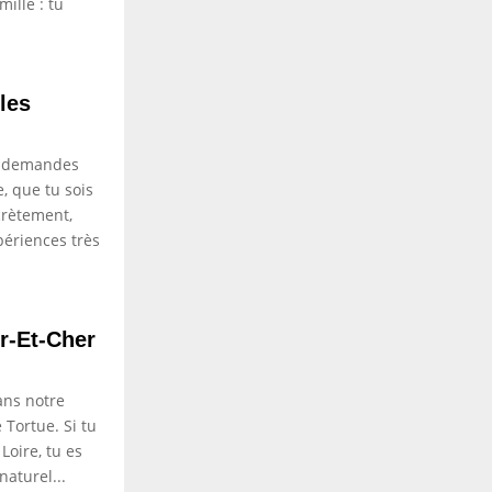
mille : tu
les
te demandes
e, que tu sois
crètement,
périences très
r-Et-Cher
ans notre
 Tortue. Si tu
Loire, tu es
naturel...