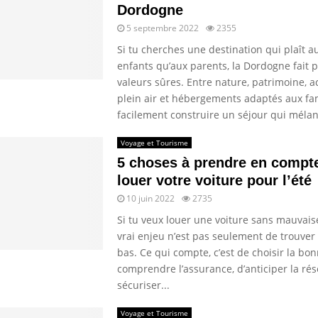
Dordogne
5 septembre 2022
2355
Si tu cherches une destination qui plaît a
enfants qu’aux parents, la Dordogne fait p
valeurs sûres. Entre nature, patrimoine, ac
plein air et hébergements adaptés aux fam
facilement construire un séjour qui mélan
Voyage et Tourisme
5 choses à prendre en compt
louer votre voiture pour l’été
10 juin 2022
2735
Si tu veux louer une voiture sans mauvaise
vrai enjeu n’est pas seulement de trouver l
bas. Ce qui compte, c’est de choisir la bon
comprendre l’assurance, d’anticiper la rés
sécuriser...
Voyage et Tourisme