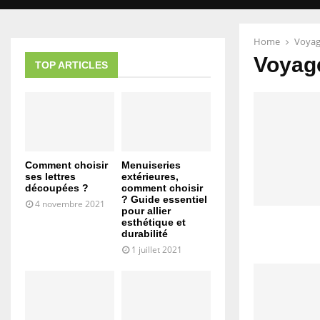
Home
Voyag
Voyag
TOP ARTICLES
Comment choisir
Menuiseries
ses lettres
extérieures,
découpées ?
comment choisir
? Guide essentiel
4 novembre 2021
pour allier
esthétique et
durabilité
1 juillet 2021