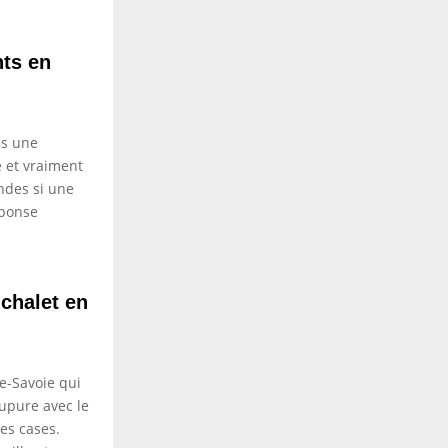
nts en
es une
e et vraiment
ndes si une
éponse
chalet en
e-Savoie qui
upure avec le
les cases.