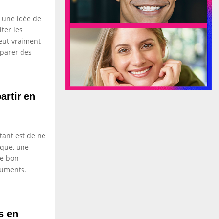
s une idée de
ter les
eut vraiment
mparer des
artir en
rtant est de ne
tique, une
le bon
cuments.
s en