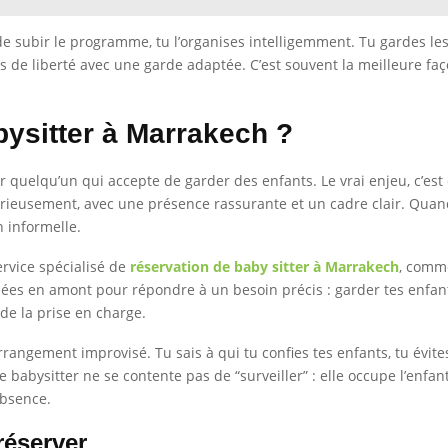
u de subir le programme, tu l’organises intelligemment. Tu gardes l
s de liberté avec une garde adaptée. C’est souvent la meilleure faç
ysitter à Marrakech ?
uver quelqu’un qui accepte de garder des enfants. Le vrai enjeu, c’es
sérieusement, avec une présence rassurante et un cadre clair. Quan
 informelle.
ervice spécialisé de
réservation de baby sitter à Marrakech
, com
nées en amont pour répondre à un besoin précis : garder tes enfa
 de la prise en charge.
rrangement improvisé. Tu sais à qui tu confies tes enfants, tu évit
ysitter ne se contente pas de “surveiller” : elle occupe l’enfant, jo
absence.
 réserver