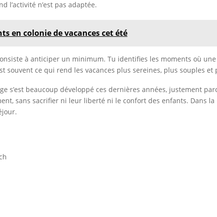
d l’activité n’est pas adaptée.
nts en colonie de vacances cet été
nsiste à anticiper un minimum. Tu identifies les moments où une ba
est souvent ce qui rend les vacances plus sereines, plus souples et 
yage s’est beaucoup développé ces dernières années, justement parc
, sans sacrifier ni leur liberté ni le confort des enfants. Dans la 
éjour.
ch