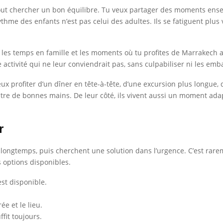
 tout chercher un bon équilibre. Tu veux partager des moments ensemb
rythme des enfants n’est pas celui des adultes. Ils se fatiguent plus
ner les temps en famille et les moments où tu profites de Marrakec
 activité qui ne leur conviendrait pas, sans culpabiliser ni les em
peux profiter d’un dîner en tête-à-tête, d’une excursion plus longu
tre de bonnes mains. De leur côté, ils vivent aussi un moment adap
r
longtemps, puis cherchent une solution dans l’urgence. C’est rareme
s options disponibles.
st disponible.
ée et le lieu.
fit toujours.