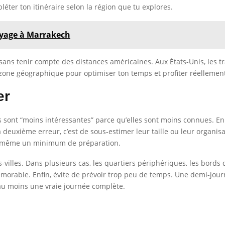
éter ton itinéraire selon la région que tu explores.
oyage à Marrakech
r sans tenir compte des distances américaines. Aux États-Unis, les tr
zone géographique pour optimiser ton temps et profiter réellemen
er
s sont “moins intéressantes” parce qu’elles sont moins connues. En 
a deuxième erreur, c’est de sous-estimer leur taille ou leur organis
d même un minimum de préparation.
s-villes. Dans plusieurs cas, les quartiers périphériques, les bords
mémorable. Enfin, évite de prévoir trop peu de temps. Une demi-jou
r au moins une vraie journée complète.