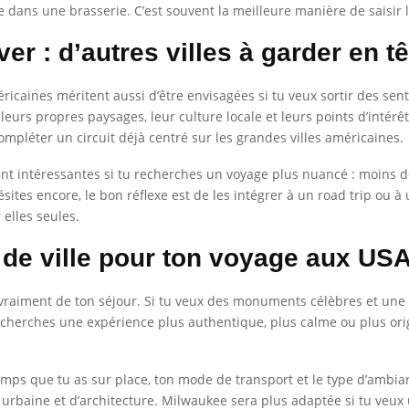
e dans une brasserie. C’est souvent la meilleure manière de saisir 
er : d’autres villes à garder en tê
éricaines méritent aussi d’être envisagées si tu veux sortir des sen
urs propres paysages, leur culture locale et leurs points d’intérê
compléter un circuit déjà centré sur les grandes villes américaines.
ent intéressantes si tu recherches un voyage plus nuancé : moins de 
sites encore, le bon réflexe est de les intégrer à un road trip ou à
 elles seules.
de ville pour ton voyage aux USA
vraiment de ton séjour. Si tu veux des monuments célèbres et une
cherches une expérience plus authentique, plus calme ou plus origin
temps que tu as sur place, ton mode de transport et le type d’ambi
rbaine et d’architecture. Milwaukee sera plus adaptée si tu veux un