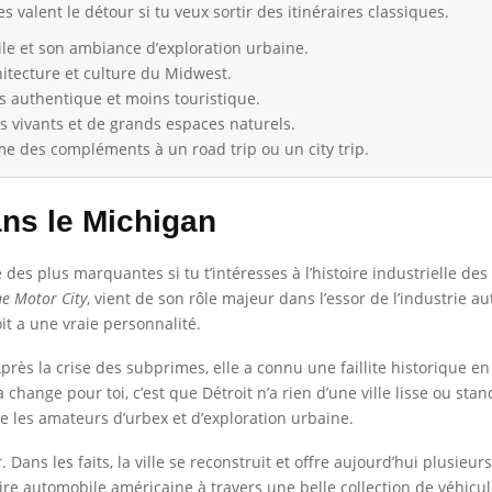
s valent le détour si tu veux sortir des itinéraires classiques.
ile et son ambiance d’exploration urbaine.
itecture et culture du Midwest.
us authentique et moins touristique.
s vivants et de grands espaces naturels.
me des compléments à un road trip ou un city trip.
ans le Michigan
e des plus marquantes si tu t’intéresses à l’histoire industrielle de
he Motor City
, vient de son rôle majeur dans l’essor de l’industrie 
it a une vraie personnalité.
e. Après la crise des subprimes, elle a connu une faillite historiq
 change pour toi, c’est que Détroit n’a rien d’une ville lisse ou st
que les amateurs d’urbex et d’exploration urbaine.
. Dans les faits, la ville se reconstruit et offre aujourd’hui plusieu
re automobile américaine à travers une belle collection de véhicu