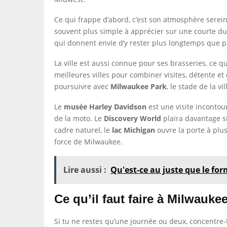
Ce qui frappe d’abord, c’est son atmosphère serein
souvent plus simple à apprécier sur une courte dur
qui donnent envie d’y rester plus longtemps que p
La ville est aussi connue pour ses brasseries, ce qui
meilleures villes pour combiner visites, détente
poursuivre avec
Milwaukee Park
, le stade de la v
Le
musée Harley Davidson
est une visite incontou
de la moto. Le
Discovery World
plaira davantage si 
cadre naturel, le
lac Michigan
ouvre la porte à plusi
force de Milwaukee.
Lire aussi :
Qu'est-ce au juste que le fo
Ce qu’il faut faire à Milwauke
Si tu ne restes qu’une journée ou deux, concentre-t