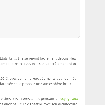
s États-Unis. Elle se rejoint facilement depuis New
automobile entre 1900 et 1930. Concrètement, si tu
ue en 2013, avec de nombreux bâtiments abandonnés
andardisée : elle propose une atmosphère brute,
rs visites très intéressantes pendant un
voyage aux
les anciens. Le
Fox Theatre
, avec son architecture