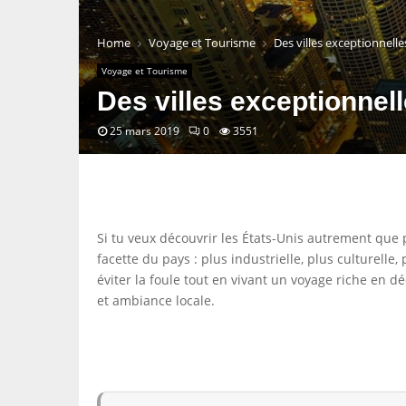
Home
Voyage et Tourisme
Des villes exceptionnell
Voyage et Tourisme
Des villes exceptionnel
25 mars 2019
0
3551
Si tu veux découvrir les États-Unis autrement que 
facette du pays : plus industrielle, plus culturelle
éviter la foule tout en vivant un voyage riche en d
et ambiance locale.