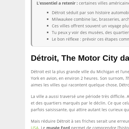
L’essentiel a retenir :
certaines villes américaine
Détroit séduit par son histoire automob
Milwaukee combine lac, brasseries, arch
Ces villes offrent souvent un voyage pl
Tu peux y voir des musées, des quartier
Le bon réflexe : prévoir ces étapes com
Détroit, The Motor City d
Détroit est la plus grande ville du Michigan et l’un
York en avion, en environ 2 heures. Son surnom,
T
aimes les villes qui racontent quelque chose, Détro
La ville a aussi traversé une période très difficil
et des quartiers marqués par le déclin. Ce que cela
parfois saisissante, qui attire autant les curieux 
Mais réduire Détroit à ses friches serait une erreur
USA
. Le
musée Ford
permet de comprendre l’histoi