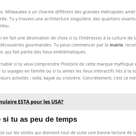
e. Milwaukee a un charme différent des grandes métropoles américai
ée. Tu y trouves une architecture singulière, des quartiers vivants
révu.
 en fait une destination de choix si tu t’intéresses à la culture de l
 et découvertes gourmandes. Tu peux commencer par la
mairie
, reco
ille, qui fait partie des lieux emblématiques.
rnable si tu veux comprendre l’histoire de cette marque mythique e
tu voyages en famille ou si tu aimes les lieux interactifs liés à la sc
eurs activités : voile, kayak ou croisière. Concrètement, c’est ce mél
rmulaire ESTA pour les USA?
e si tu as peu de temps
oi sur les visites qui donnent tout de suite une bonne lecture de la