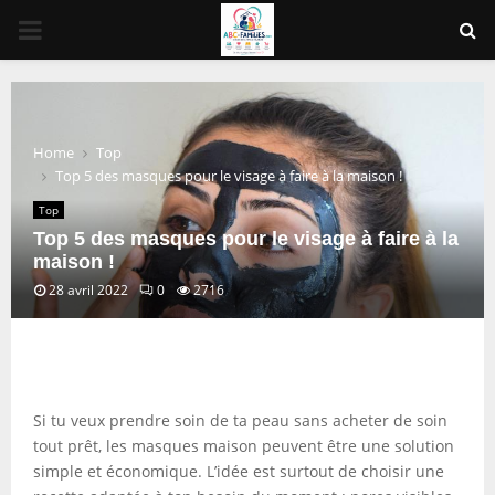
PRIMARY
MENU
Home
Top
Top 5 des masques pour le visage à faire à la maison !
Top
Top 5 des masques pour le visage à faire à la
maison !
28 avril 2022
0
2716
Si tu veux prendre soin de ta peau sans acheter de soin
tout prêt, les masques maison peuvent être une solution
simple et économique. L’idée est surtout de choisir une