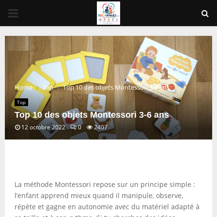
PRIMARY
MENU
Home
Top
Top 10 des objets Montessori 3-6 ans
Top
Top 10 des objets Montessori 3-6 ans
12 octobre 2022
0
2407
La méthode Montessori repose sur un principe simple :
l’enfant apprend mieux quand il manipule, observe,
répète et gagne en autonomie avec du matériel adapté à