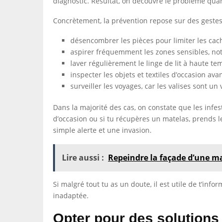
diagnostic. Résultat, on découvre le problème quan
Concrètement, la prévention repose sur des gestes
désencombrer les pièces pour limiter les cach
aspirer fréquemment les zones sensibles, not
laver régulièrement le linge de lit à haute te
inspecter les objets et textiles d’occasion avan
surveiller les voyages, car les valises sont u
Dans la majorité des cas, on constate que les infes
d’occasion ou si tu récupères un matelas, prends le 
simple alerte et une invasion.
Lire aussi :
Repeindre la façade d’une mai
Si malgré tout tu as un doute, il est utile de t’info
inadaptée.
Opter pour des solutions 