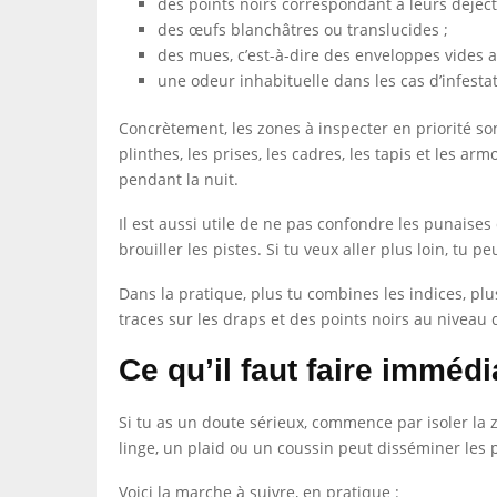
des points noirs correspondant à leurs déject
des œufs blanchâtres ou translucides ;
des mues, c’est-à-dire des enveloppes vides a
une odeur inhabituelle dans les cas d’infesta
Concrètement, les zones à inspecter en priorité sont 
plinthes, les prises, les cadres, les tapis et les 
pendant la nuit.
Il est aussi utile de ne pas confondre les punaise
brouiller les pistes. Si tu veux aller plus loin, tu p
Dans la pratique, plus tu combines les indices, plu
traces sur les draps et des points noirs au niveau d
Ce qu’il faut faire imméd
Si tu as un doute sérieux, commence par isoler la z
linge, un plaid ou un coussin peut disséminer les 
Voici la marche à suivre, en pratique :