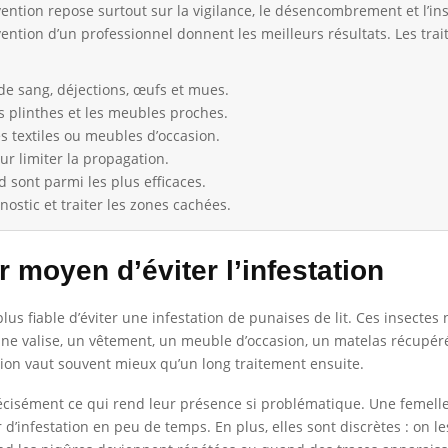
évention repose surtout sur la vigilance, le désencombrement et l’in
ervention d’un professionnel donnent les meilleurs résultats. Les tr
 de sang, déjections, œufs et mues.
les plinthes et les meubles proches.
es textiles ou meubles d’occasion.
ur limiter la propagation.
d sont parmi les plus efficaces.
ostic et traiter les zones cachées.
r moyen d’éviter l’infestation
plus fiable d’éviter une infestation de punaises de lit. Ces insecte
a une valise, un vêtement, un meuble d’occasion, un matelas récupér
ation vaut souvent mieux qu’un long traitement ensuite.
t précisément ce qui rend leur présence si problématique. Une fem
r d’infestation en peu de temps. En plus, elles sont discrètes : on 