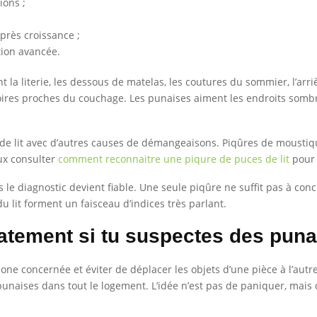
ions ;
près croissance ;
tion avancée.
la literie, les dessous de matelas, les coutures du sommier, l’arrière
armoires proches du couchage. Les punaises aiment les endroits sombr
s de lit avec d’autres causes de démangeaisons. Piqûres de mousti
eux consulter
comment reconnaitre une piqure de puces de lit
pour a
s le diagnostic devient fiable. Une seule piqûre ne suffit pas à co
u lit forment un faisceau d’indices très parlant.
iatement si tu suspectes des punai
one concernée et éviter de déplacer les objets d’une pièce à l’autre.
punaises dans tout le logement. L’idée n’est pas de paniquer, mais