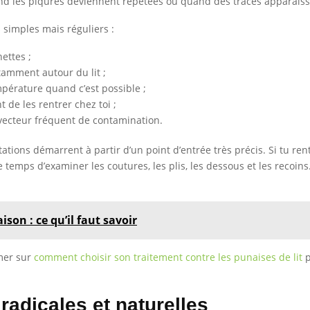
d les piqûres deviennent répétées ou quand des traces apparaissen
 simples mais réguliers :
ettes ;
amment autour du lit ;
mpérature quand c’est possible ;
t de les rentrer chez toi ;
n vecteur fréquent de contamination.
tations démarrent à partir d’un point d’entrée très précis. Si tu r
temps d’examiner les coutures, les plis, les dessous et les recoins.
son : ce qu’il faut savoir
rmer sur
comment choisir son traitement contre les punaises de lit
p
radicales et naturelles