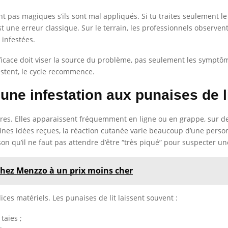
ont pas magiques s’ils sont mal appliqués. Si tu traites seulement l
est une erreur classique. Sur le terrain, les professionnels observe
infestées.
 efficace doit viser la source du problème, pas seulement les symp
istent, le cycle recommence.
une infestation aux punaises de l
iqûres. Elles apparaissent fréquemment en ligne ou en grappe, sur 
aines idées reçues, la réaction cutanée varie beaucoup d’une person
ison qu’il ne faut pas attendre d’être “très piqué” pour suspecter un
 chez Menzzo à un prix moins cher
ices matériels. Les punaises de lit laissent souvent :
taies ;