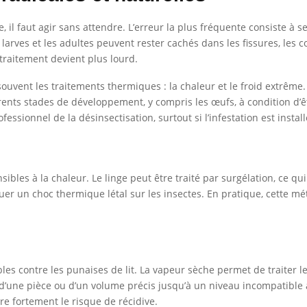
 il faut agir sans attendre. L’erreur la plus fréquente consiste à 
 larves et les adultes peuvent rester cachés dans les fissures, les c
e traitement devient plus lourd.
nt souvent les traitements thermiques : la chaleur et le froid extrê
érents stades de développement, y compris les œufs, à condition d’ê
ionnel de la désinsectisation, surtout si l’infestation est install
ensibles à la chaleur. Le linge peut être traité par surgélation, ce 
quer un choc thermique létal sur les insectes. En pratique, cette 
les contre les punaises de lit. La vapeur sèche permet de traiter les
 d’une pièce ou d’un volume précis jusqu’à un niveau incompatible 
ire fortement le risque de récidive.