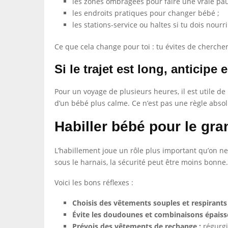
les zones ombragées pour faire une vraie pau
les endroits pratiques pour changer bébé ;
les stations-service ou haltes si tu dois nourr
Ce que cela change pour toi : tu évites de chercher
Si le trajet est long, anticipe
Pour un voyage de plusieurs heures, il est utile d
d’un bébé plus calme. Ce n’est pas une règle absolu
Habiller bébé pour le gra
L’habillement joue un rôle plus important qu’on ne le
sous le harnais, la sécurité peut être moins bonne. 
Voici les bons réflexes :
Choisis des vêtements souples et respirants 
Évite les doudounes et combinaisons épaisse
Prévois des vêtements de rechange :
régurgi