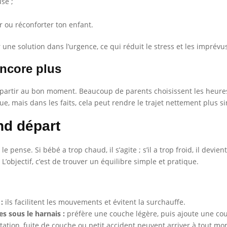
se ;
ir ou réconforter ton enfant.
 une solution dans l’urgence, ce qui réduit le stress et les imprévus
 encore plus
e partir au bon moment. Beaucoup de parents choisissent les heures
e, mais dans les faits, cela peut rendre le trajet nettement plus s
nd départ
 pense. Si bébé a trop chaud, il s’agite ; s’il a trop froid, il devie
L’objectif, c’est de trouver un équilibre simple et pratique.
:
ils facilitent les mouvements et évitent la surchauffe.
s sous le harnais :
préfère une couche légère, puis ajoute une cou
tation, fuite de couche ou petit accident peuvent arriver à tout m