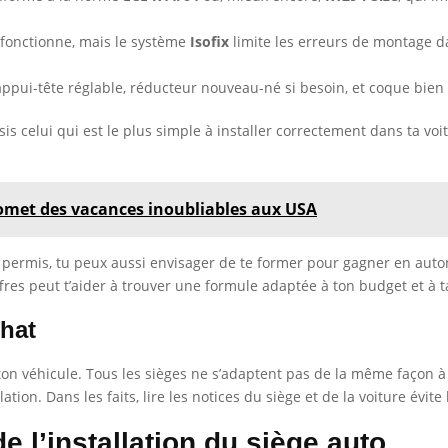
 fonctionne, mais le système
Isofix
limite les erreurs de montage d
 appui-tête réglable, réducteur nouveau-né si besoin, et coque bie
sis celui qui est le plus simple à installer correctement dans ta vo
promet des vacances inoubliables aux USA
on permis, tu peux aussi envisager de te former pour gagner en aut
fres peut t’aider à trouver une formule adaptée à ton budget et à ta
chat
c ton véhicule. Tous les sièges ne s’adaptent pas de la même façon à
ation. Dans les faits, lire les notices du siège et de la voiture évit
de l’installation du siège auto