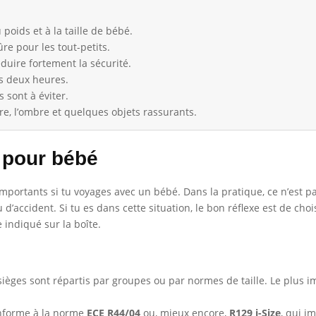
 poids et à la taille de bébé.
sûre pour les tout-petits.
duire fortement la sécurité.
es deux heures.
 sont à éviter.
re, l’ombre et quelques objets rassurants.
o pour bébé
 importants si tu voyages avec un bébé. Dans la pratique, ce n’est p
 d’accident. Si tu es dans cette situation, le bon réflexe est de ch
indiqué sur la boîte.
sièges sont répartis par groupes ou par normes de taille. Le plus i
onforme à la norme
ECE R44/04
ou, mieux encore,
R129 i-Size
, qui i