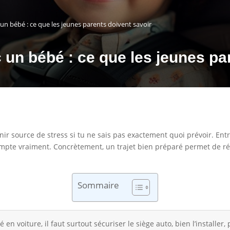
un bébé : ce que les jeunes parents doivent savoir
 un bébé : ce que les jeunes pa
r source de stress si tu ne sais pas exactement quoi prévoir. Entre 
ompte vraiment. Concrètement, un trajet bien préparé permet de rédui
Sommaire
n voiture, il faut surtout sécuriser le siège auto, bien l’installer,