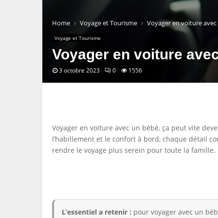
Home
Voyage et Tourisme
Voyager en voiture avec 
Voyage et Tourisme
Voyager en voiture avec
3 octobre 2023
0
1556
Voyager en voiture avec un bébé, ça peut vite deveni
l’habillement et le confort à bord, chaque détail c
rendre le voyage plus serein pour toute la famille.
L’essentiel a retenir :
pour voyager avec un bébé e