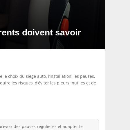
rents doivent savoir
le choix du siège auto, l’installation, les pauses,
re les risques, d’éviter les pleurs inutiles et de
 prévoir des pauses régulières et adapter le