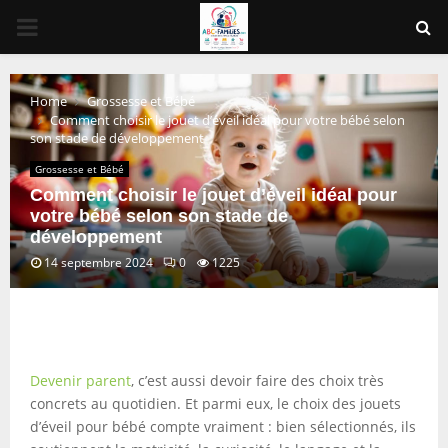
PRIMARY
MENU
Home
Grossesse et Bébé
Comment choisir le jouet d’éveil idéal pour votre bébé selon
son stade de développement
Grossesse et Bébé
Comment choisir le jouet d’éveil idéal pour
votre bébé selon son stade de
développement
14 septembre 2024
0
1225
Devenir parent
, c’est aussi devoir faire des choix très
concrets au quotidien. Et parmi eux, le choix des jouets
d’éveil pour bébé compte vraiment : bien sélectionnés, ils