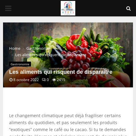
PRIMARY
MENU
Home
Gastronomie
Les aliments qui risquent de disparaître
Gastronomie
Les aliments qui risquent de disparaître
8 octobre 2022
0
2415
Le changement climatique peut déjà fragiliser certains
aliments du quotidien, et pas seulement les produits
“exotiques” comme le café ou le cacao. Si tu te demandes