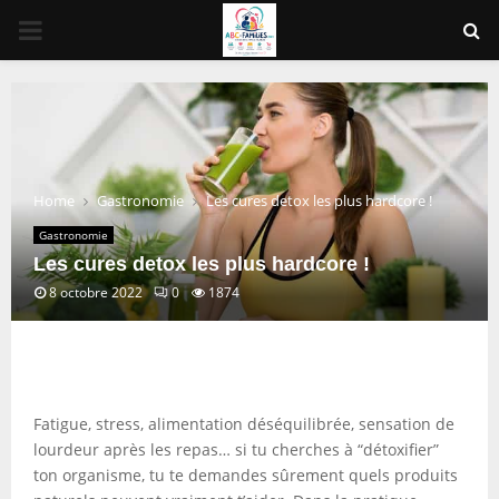
PRIMARY
MENU
Home
Gastronomie
Les cures detox les plus hardcore !
Gastronomie
Les cures detox les plus hardcore !
8 octobre 2022
0
1874
Fatigue, stress, alimentation déséquilibrée, sensation de
lourdeur après les repas… si tu cherches à “détoxifier”
ton organisme, tu te demandes sûrement quels produits