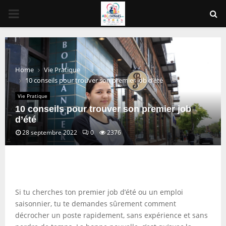
PRIMARY
MENU
Home
Vie Pratique
10 conseils pour trouver son premier job d’été
Vie Pratique
10 conseils pour trouver son premier job
d’été
28 septembre 2022
0
2376
Si tu cherches ton premier job d’été ou un emploi
saisonnier, tu te demandes sûrement comment
décrocher un poste rapidement, sans expérience et sans