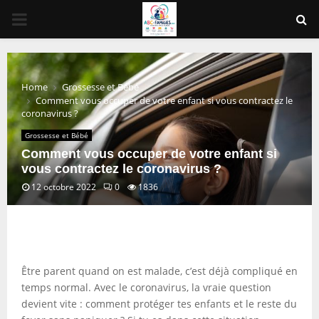
PRIMARY
MENU
Home
Grossesse et Bébé
Comment vous occuper de votre enfant si vous contractez le
coronavirus ?
Grossesse et Bébé
Comment vous occuper de votre enfant si
vous contractez le coronavirus ?
12 octobre 2022
0
1836
Être parent quand on est malade, c’est déjà compliqué en
temps normal. Avec le coronavirus, la vraie question
devient vite : comment protéger tes enfants et le reste du