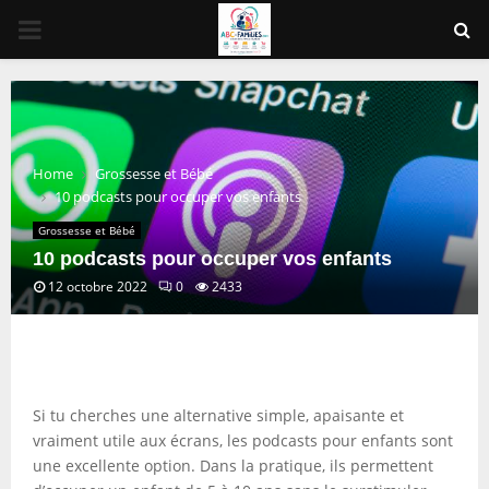
PRIMARY
MENU
Home
Grossesse et Bébé
10 podcasts pour occuper vos enfants
Grossesse et Bébé
10 podcasts pour occuper vos enfants
12 octobre 2022
0
2433
Si tu cherches une alternative simple, apaisante et
vraiment utile aux écrans, les podcasts pour enfants sont
une excellente option. Dans la pratique, ils permettent