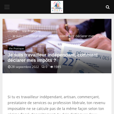
PRIMARY
MENU
Home
Vie Pratique
Je suis travailleur indépendant, comment déclarer mes impôts
?
Vie Pratique
Je suis travailleur indépendant, comment
déclarer mes impôts ?
28 septembre 2022
0
1985
Si tu es travailleur indépendant, artisan, commerçant,
prestataire de services ou profession libérale, ton revenu
imposable ne se calcule pas de la même façon selon ton