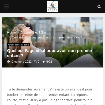
PRIMARY
MENU
Home
Grossesse et Bébé
Quel est l’âge idéal pour avoir son premier enfant ?
Grossesse et Bébé
Quel est l’âge idéal pour avoir son premier
enfant ?
12 octobre 2022
0
1962
Tu te demandes sûrement s’il existe un âge idéal pour
tomber enceinte de son premier enfant. La réponse
courte, c’est qu’il n’y a pas un âge “parfait” pour tout le