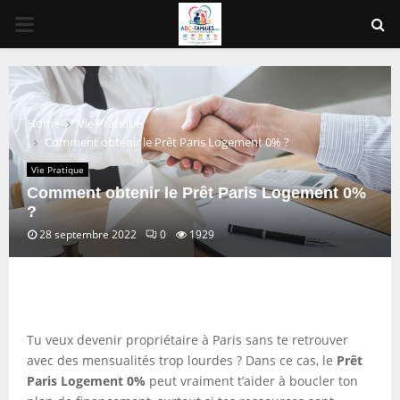
PRIMARY
MENU
Home
Vie Pratique
Comment obtenir le Prêt Paris Logement 0% ?
Vie Pratique
Comment obtenir le Prêt Paris Logement 0%
?
28 septembre 2022
0
1929
Tu veux devenir propriétaire à Paris sans te retrouver
avec des mensualités trop lourdes ? Dans ce cas, le
Prêt
Paris Logement 0%
peut vraiment t’aider à boucler ton