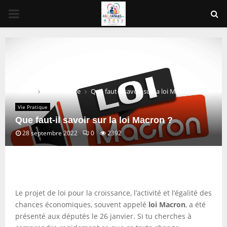
PRIMARY
MENU
Home
Vie Pratique
Que faut-il savoir sur la loi Macron ?
Vie Pratique
Que faut-il savoir sur la loi Macron ?
28 septembre 2022
0
2392
Le projet de loi pour la croissance, l’activité et l’égalité des
chances économiques, souvent appelé
loi Macron
, a été
présenté aux députés le 26 janvier. Si tu cherches à