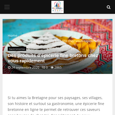
PRIMARY
MENU
Home
Gastronomie
Des produits d’épicerie fine bretons chez vous rapidement
Gastronomie
Des produits d’épicerie fine bretons chez
vous rapidement
24 septembre 2020
0
2865
Si tu aimes la Bretagne pour ses paysages, ses villages,
son histoire et surtout sa gastronomie, une épicerie fine
bretonne en ligne te permet de retrouver ces saveurs