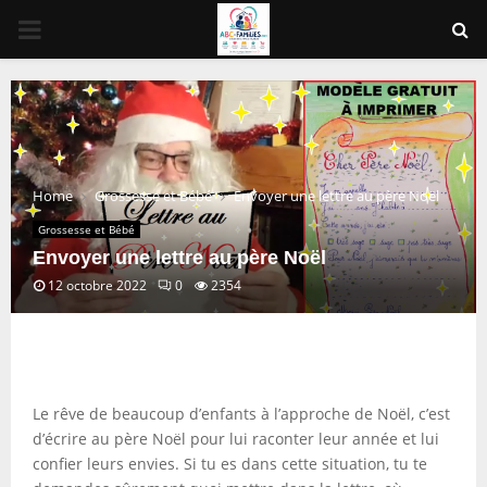
PRIMARY
MENU
Home
Grossesse et Bébé
Envoyer une lettre au père Noël
Grossesse et Bébé
Envoyer une lettre au père Noël
12 octobre 2022
0
2354
Le rêve de beaucoup d’enfants à l’approche de Noël, c’est
d’écrire au père Noël pour lui raconter leur année et lui
confier leurs envies. Si tu es dans cette situation, tu te