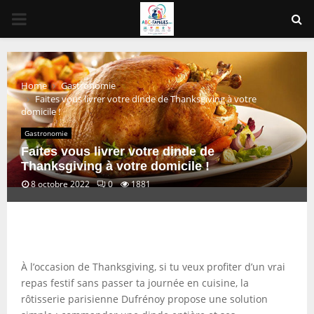
PRIMARY
MENU
Home
Gastronomie
Faites vous livrer votre dinde de Thanksgiving à votre
domicile !
Gastronomie
Faites vous livrer votre dinde de
Thanksgiving à votre domicile !
8 octobre 2022
0
1881
À l’occasion de Thanksgiving, si tu veux profiter d’un vrai
repas festif sans passer ta journée en cuisine, la
rôtisserie parisienne Dufrénoy propose une solution