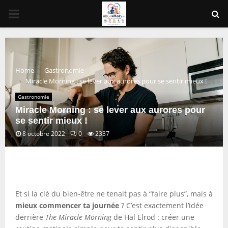
PRIMARY
MENU
Home
Gastronomie
Miracle Morning : se lever aux aurores pour se sentir mieux !
Gastronomie
Miracle Morning : se lever aux aurores pour
se sentir mieux !
8 octobre 2022
0
2337
Et si la clé du bien-être ne tenait pas à “faire plus”, mais à
mieux commencer ta journée
? C’est exactement l’idée
derrière
The Miracle Morning
de Hal Elrod : créer une