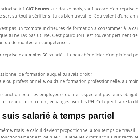
 principe à
1 607 heures
sur douze mois, sauf accord d’entreprise
 sert surtout à vérifier si tu as bien travaillé l’équivalent d’une a
’est pas un “compteur d’heures de formation à consommer à la carte”
que tu ne l’as pas utilisé. C’est pourquoi il est souvent pertinent de
ion ou de montée en compétences.
ntreprise d’au moins 50 salariés, tu peux bénéficier d’un plafond p
fessionnel de formation auquel tu avais droit ;
ale ou professionnelle, ou d’une formation professionnelle, au moin
anction pour les employeurs qui ne respectent pas leurs obligations
es rendus d’entretien, échanges avec les RH. Cela peut faire la diffé
 suis salarié à temps partiel
le même, mais le calcul devient proportionnel à ton temps de travail.
fonctionnement est logique : il aligne les droits acquis sur l’activi