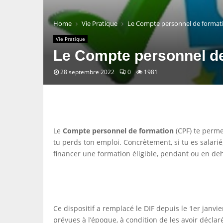
Home
Vie Pratique
Le Compte personnel de formati
Vie Pratique
Le Compte personnel de
28 septembre 2022
0
1981
Le
Compte personnel de formation
(CPF) te perme
tu perds ton emploi. Concrètement, si tu es salari
financer une formation éligible, pendant ou en deh
Ce dispositif a remplacé le DIF depuis le 1er janvie
prévues à l’époque, à condition de les avoir déclar