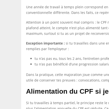
Une année de travail à temps plein correspond en
conventionnelle différente. Dans les faits, ce repère
Attention à un point souvent mal compris : le CPF n
plafond atteint, le compte n’est plus alimenté tant 
maximum, surtout si tu as un projet de reconvers
Exception importante :
si tu travailles dans une e
remplies par l’employeur :
tu n’as pas eu, tous les 2 ans, l’entretien pro
tu n’as pas bénéficié d’une progression salari
Dans la pratique, cette majoration joue comme une s
utile de conserver tes preuves : convocations, compt
Alimentation du CPF si je
Si tu travailles à temps partiel, le principe reste 
plus l’alimentation annuelle du CPF est réduite. Ce 