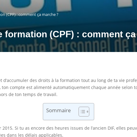
on (CPF) : comment ça marche ?
 formation (CPF) : comment ça
t d’accumuler des droits à la formation tout au long de ta vie prof
é, ton compte est alimenté automatiquement chaque année selon ton 
ors de ton temps de travail.
Sommaire
r 2015. Si tu as encore des heures issues de l’ancien DIF, elles peu
ées dans les délais applicables.