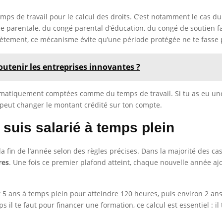
mps de travail pour le calcul des droits. C’est notamment le cas du
e parentale, du congé parental d’éducation, du congé de soutien fa
rètement, ce mécanisme évite qu’une période protégée ne te fasse p
outenir les entreprises innovantes ?
atiquement comptées comme du temps de travail. Si tu as eu une situ
 peut changer le montant crédité sur ton compte.
 suis salarié à temps plein
à la fin de l’année selon des règles précises. Dans la majorité des c
res
. Une fois ce premier plafond atteint, chaque nouvelle année a
t 5 ans à temps plein pour atteindre 120 heures, puis environ 2 a
l te faut pour financer une formation, ce calcul est essentiel : il