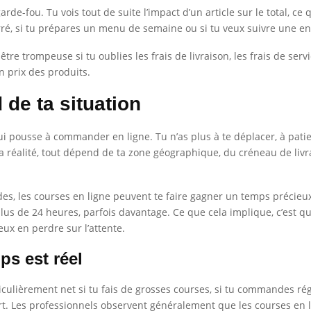
de-fou. Tu vois tout de suite l’impact d’un article sur le total, ce q
erré, si tu prépares un menu de semaine ou si tu veux suivre une e
 être trompeuse si tu oublies les frais de livraison, les frais de 
n prix des produits.
de ta situation
i pousse à commander en ligne. Tu n’as plus à te déplacer, à patien
 la réalité, tout dépend de ta zone géographique, du créneau de liv
ides, les courses en ligne peuvent te faire gagner un temps précieu
us de 24 heures, parfois davantage. Ce que cela implique, c’est qu
ux en perdre sur l’attente.
ps est réel
ticulièrement net si tu fais de grosses courses, si tu commandes r
rt. Les professionnels observent généralement que les courses en 