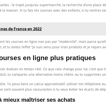
tes : le trajet jusqu’au supermarché, la recherche d’une place de p
 la maison. Si tu fais tes courses avec des enfants, si tu rentres ta
unes de France en 2022
nt les courses en ligne non pas par “modernité”, mais parce qu’el
 et tu évites l’effet “je suis venu pour trois produits et je repars a
ourses en ligne plus pratiques
anier évoluer en temps réel. Ce que cela change pour toi, c’est qu
oduit, tu compares une alternative moins chère, ou tu supprimes un
le. Tu peux faire un calcul approximatif, utiliser ton téléphone ou 
ne sont souvent plus rassurantes si tu veux éviter les écarts de dé
 à mieux maîtriser ses achats