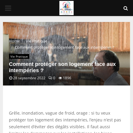
PRIMARY
MENU
Home
Vie Pratique
Comment protéger son logement face aux intempéries ?
Vie Pratique
Comment protéger son logement face aux
intempéries ?
28 septembre 2022
0
1896
Grêle, inondation, vague de froid, orage : si tu veux
protéger ton logement des intempéries, l’enjeu n’est pas
seulement d’éviter des dégâts visibles. Il faut aussi