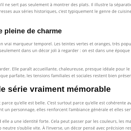
il ne sert pas seulement à montrer des plats. Il illustre la séparatio
éresses aux séries historiques, c’est typiquement le genre de cuisin
e pleine de charme
 un vrai marqueur temporel. Les teintes vertes et oranges, très popu
ulement dans un décor joli à regarder : on est dans une époque p
arder. Elle paraît accueillante, chaleureuse, presque idéale pour
tique parfaite, les tensions familiales et sociales restent bien prése
de série vraiment mémorable
 parce qu’elle est belle. C’est surtout parce qu’elle est cohérente av
ent un personnage, elles renforcent l’ambiance générale et elles serv
lle a une identité forte. Cela peut passer par les couleurs, les ma
op neutre s’oublie vite. À l’inverse, un décor pensé avec précision 