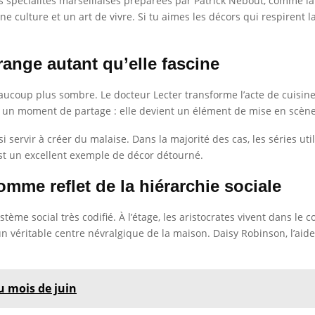
s spécialités marseillaises préparées par Patrick Nebout, comme la 
une culture et un art de vivre. Si tu aimes les décors qui respirent
range autant qu’elle fascine
aucoup plus sombre. Le docteur Lecter transforme l’acte de cuisin
 ou un moment de partage : elle devient un élément de mise en scèn
i servir à créer du malaise. Dans la majorité des cas, les séries ut
’est un excellent exemple de décor détourné.
mme reflet de la hiérarchie sociale
stème social très codifié. À l’étage, les aristocrates vivent dans le 
 un véritable centre névralgique de la maison. Daisy Robinson, l’aid
 mois de juin