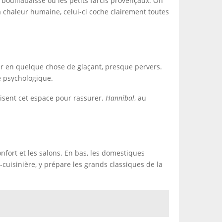
bouillabaisse ou les petits farcis provençaux. On
 la chaleur humaine, celui-ci coche clairement toutes
er en quelque chose de glaçant, presque pervers.
e psychologique.
ilisent cet espace pour rassurer.
Hannibal
, au
confort et les salons. En bas, les domestiques
e-cuisinière, y prépare les grands classiques de la