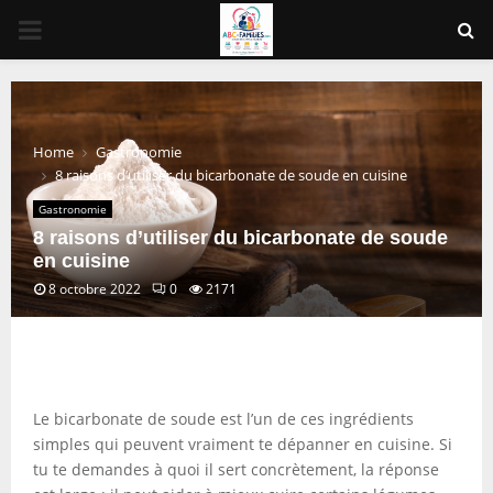
PRIMARY
MENU
Home
Gastronomie
8 raisons d’utiliser du bicarbonate de soude en cuisine
Gastronomie
8 raisons d’utiliser du bicarbonate de soude
en cuisine
8 octobre 2022
0
2171
Le bicarbonate de soude est l’un de ces ingrédients
simples qui peuvent vraiment te dépanner en cuisine. Si
tu te demandes à quoi il sert concrètement, la réponse