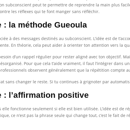
ton subconscient peut te permettre de reprendre la main plus facil
ontre les réflexes qui te font manger sans réfléchir.
e : la méthode Gueoula
ée à des messages destinés au subconscient. L’idée est de t’acco
e. En théorie, cela peut aider à orienter ton attention vers la qua
s besoin d’un rappel régulier pour rester aligné avec ton objectif. M
ésorganisé. Pour que cela t’aide vraiment, il faut l’intégrer dans u
es professionnels observent généralement que la répétition compte 
édiat sans changer le reste. Si tu continues à grignoter par automa
: l’affirmation positive
 elle fonctionne seulement si elle est bien utilisée. L’idée est de r
que, ce n’est pas la phrase seule qui change tout, c’est le fait de 