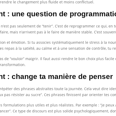
rendre le changement plus fluide et moins conflictuel.
ent : une question de programmat
jet n’est pas seulement de “tenir”. C’est de reprogrammer ce qui, e
aire, mais n’arrivent pas à le faire de manière stable. C’est souve
ion et émotion. Si tu associes systématiquement le stress à la nour
 les repas à la satiété, au calme et à une sensation de contrôle, t
as de “vouloir” maigrir. Il faut aussi rendre le bon choix plus facile 
transformation.
nt : change ta manière de penser
péter des phrases abstraites toute la journée. Cela veut dire ident
 peux pas résister au sucre”. Ces phrases finissent par orienter tes 
s formulations plus utiles et plus réalistes. Par exemple : “je peux
avancer”. Ce type de discours est plus solide psychologiquement, don