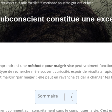
ient constitue une excellente methode pour maigrir vite et bien.
 subconscient constitue une exc
comprendre si une
méthode pour maigrir vite
peut vraiment fonctio
 type de recherche mêle souvent curiosité, espoir de résultats rapi
 maigrir “par magie” : elle peut en revanche t’aider à changer tes 
Sommaire
ment comment agir concrètement sans te compliquer la vie. C’est ex