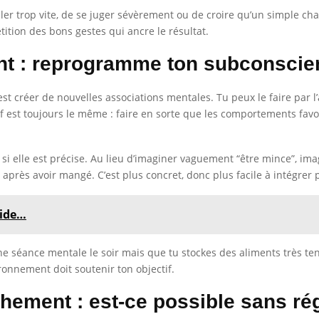
ller trop vite, de se juger sévèrement ou de croire qu’un simple chan
ition des bons gestes qui ancre le résultat.
ent : reprogramme ton subconscie
 créer de nouvelles associations mentales. Tu peux le faire par l’a
ctif est toujours le même : faire en sorte que les comportements fa
 si elle est précise. Au lieu d’imaginer vaguement “être mince”, ima
r après avoir mangé. C’est plus concret, donc plus facile à intégrer 
vide…
ne séance mentale le soir mais que tu stockes des aliments très ten
onnement doit soutenir ton objectif.
chement : est-ce possible sans ré