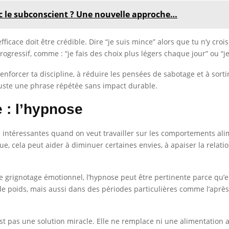
vec le subconscient ? Une nouvelle approche…
fficace doit être crédible. Dire “je suis mince” alors que tu n’y crois
ogressif, comme : “je fais des choix plus légers chaque jour” ou “
renforcer ta discipline, à réduire les pensées de sabotage et à sortir
t juste une phrase répétée sans impact durable.
 : l’hypnose
 intéressantes quand on veut travailler sur les comportements alim
ue, cela peut aider à diminuer certaines envies, à apaiser la relat
grignotage émotionnel, l’hypnose peut être pertinente parce qu’ell
e poids, mais aussi dans des périodes particulières comme l’après
est pas une solution miracle. Elle ne remplace ni une alimentation a