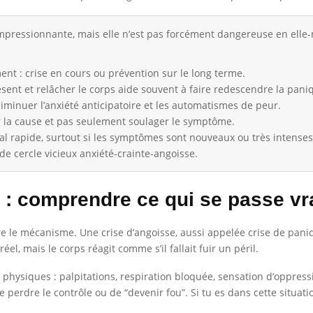
mpressionnante, mais elle n’est pas forcément dangereuse en elle-m
nt : crise en cours ou prévention sur le long terme.
ésent et relâcher le corps aide souvent à faire redescendre la pani
iminuer l’anxiété anticipatoire et les automatismes de peur.
her la cause et pas seulement soulager le symptôme.
l rapide, surtout si les symptômes sont nouveaux ou très intenses
e de cercle vicieux anxiété-crainte-angoisse.
 : comprendre ce qui se passe vr
dre le mécanisme. Une crise d’angoisse, aussi appelée crise de pa
el, mais le corps réagit comme s’il fallait fuir un péril.
hysiques : palpitations, respiration bloquée, sensation d’oppressi
erdre le contrôle ou de “devenir fou”. Si tu es dans cette situation