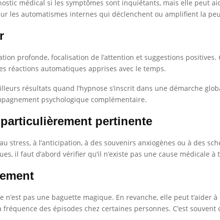
ic médical si les symptômes sont inquiétants, mais elle peut aider 
r sur les automatismes internes qui déclenchent ou amplifient la peu
r
ion profonde, focalisation de l’attention et suggestions positives. 
nes réactions automatiques apprises avec le temps.
leurs résultats quand l’hypnose s’inscrit dans une démarche glob
ccompagnement psychologique complémentaire.
particulièrement pertinente
s au stress, à l’anticipation, à des souvenirs anxiogènes ou à des sc
, il faut d’abord vérifier qu’il n’existe pas une cause médicale à t
ètement
se n’est pas une baguette magique. En revanche, elle peut t’aider à
 fréquence des épisodes chez certaines personnes. C’est souvent c