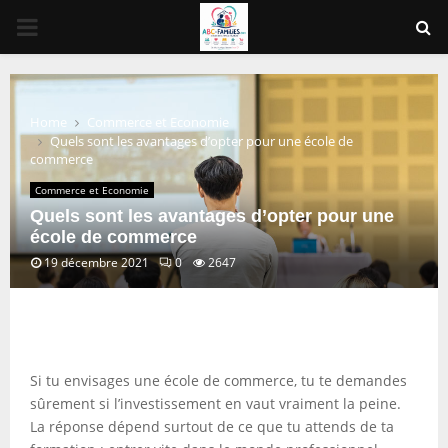
PRIMARY
MENU
Home
Commerce et Economie
Quels sont les avantages d’opter pour une école de
commerce
Commerce et Economie
Quels sont les avantages d’opter pour une
école de commerce
19 décembre 2021
0
2647
Si tu envisages une école de commerce, tu te demandes
sûrement si l’investissement en vaut vraiment la peine.
La réponse dépend surtout de ce que tu attends de ta