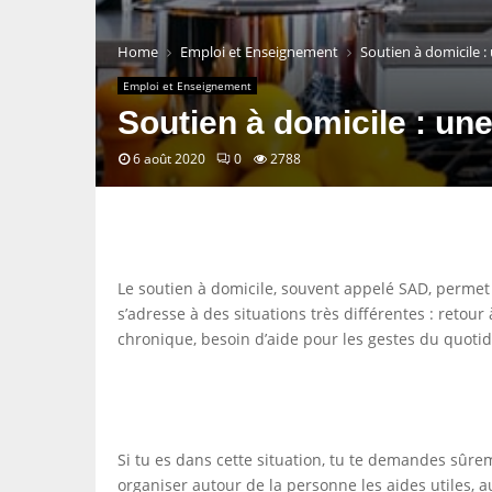
Home
Emploi et Enseignement
Soutien à domicile 
Emploi et Enseignement
Soutien à domicile : u
6 août 2020
0
2788
Le soutien à domicile, souvent appelé SAD, permet 
s’adresse à des situations très différentes : retou
chronique, besoin d’aide pour les gestes du quot
Si tu es dans cette situation, tu te demandes sûre
organiser autour de la personne les aides utiles, a