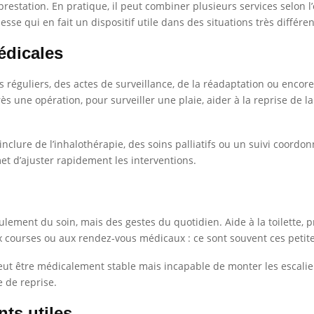
prestation. En pratique, il peut combiner plusieurs services selon l
sse qui en fait un dispositif utile dans des situations très différen
édicales
vis réguliers, des actes de surveillance, de la réadaptation ou en
ès une opération, pour surveiller une plaie, aider à la reprise de
inclure de l’inhalothérapie, des soins palliatifs ou un suivi coordo
met d’ajuster rapidement les interventions.
ulement du soin, mais des gestes du quotidien. Aide à la toilette, 
ourses ou aux rendez-vous médicaux : ce sont souvent ces petites 
ut être médicalement stable mais incapable de monter les escaliers
e de reprise.
ts utiles