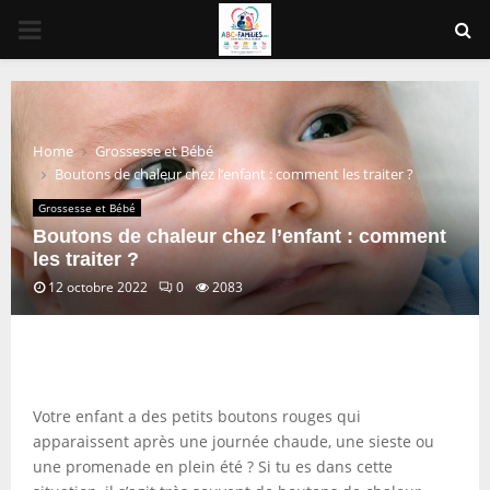
PRIMARY
MENU
Home
Grossesse et Bébé
Boutons de chaleur chez l’enfant : comment les traiter ?
Grossesse et Bébé
Boutons de chaleur chez l’enfant : comment
les traiter ?
12 octobre 2022
0
2083
Votre enfant a des petits boutons rouges qui
apparaissent après une journée chaude, une sieste ou
une promenade en plein été ? Si tu es dans cette