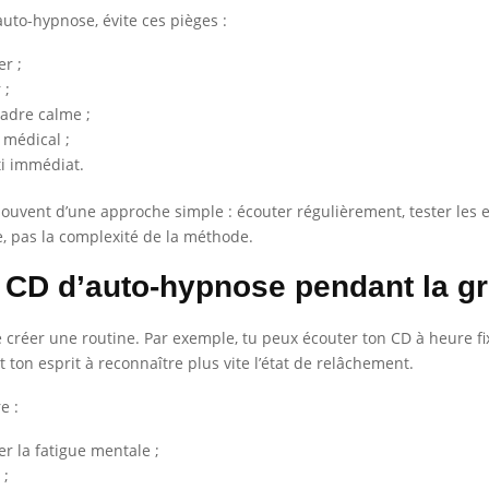
auto-hypnose, évite ces pièges :
er ;
 ;
cadre calme ;
médical ;
ti immédiat.
souvent d’une approche simple : écouter régulièrement, tester les ex
nce, pas la complexité de la méthode.
n CD d’auto-hypnose pendant la g
t de créer une routine. Par exemple, tu peux écouter ton CD à heure 
 ton esprit à reconnaître plus vite l’état de relâchement.
e :
 la fatigue mentale ;
 ;