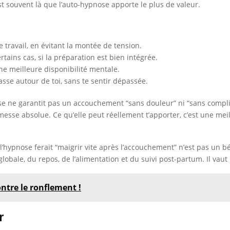
st souvent là que l’auto-hypnose apporte le plus de valeur.
 travail, en évitant la montée de tension.
tains cas, si la préparation est bien intégrée.
une meilleure disponibilité mentale.
sse autour de toi, sans te sentir dépassée.
se ne garantit pas un accouchement “sans douleur” ni “sans complica
bsolue. Ce qu’elle peut réellement t’apporter, c’est une meilleu
e l’hypnose ferait “maigrir vite après l’accouchement” n’est pas un 
e globale, du repos, de l’alimentation et du suivi post-partum. Il v
ntre le ronflement !
r