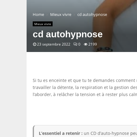
Home
Mieux vivre
cd autohypnose
Mieux vivre
cd autohypnose
23 septembre 2022
0
2199
Si tu es enceinte et que tu te demandes comment m
travailler la détente, la respiration et la gestio
l’aborder, à relâcher la tension et à rester plus cal
L’essentiel a retenir :
un CD d’auto-hypnose peut