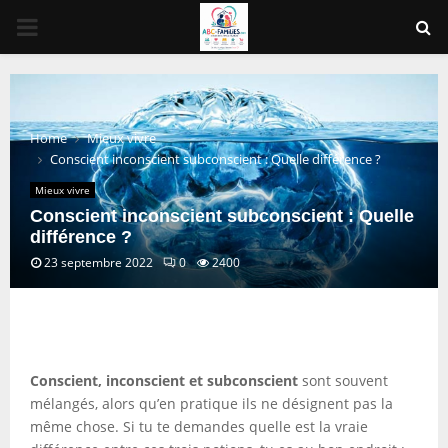
PRIMARY
MENU
Home
Mieux vivre
Conscient inconscient subconscient : Quelle différence ?
Mieux vivre
Conscient inconscient subconscient : Quelle
différence ?
23 septembre 2022
0
2400
Conscient, inconscient et subconscient
sont souvent
mélangés, alors qu’en pratique ils ne désignent pas la
même chose. Si tu te demandes quelle est la vraie