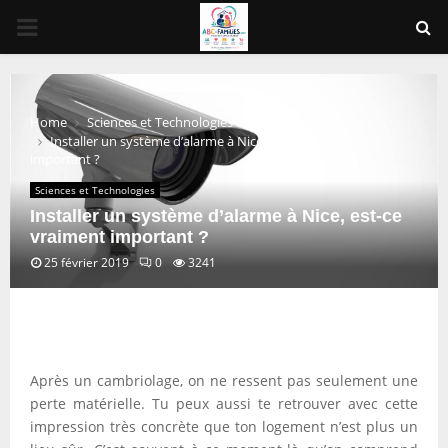
PRIMARY
MENU
Home
Sciences et Technologies
Installer un système d’alarme à Nice, est-ce vraiment
important ?
Sciences et Technologies
Installer un système d’alarme à Nice, est-ce
vraiment important ?
25 février 2019
0
3241
Après un cambriolage, on ne ressent pas seulement une
perte matérielle. Tu peux aussi te retrouver avec cette
impression très concrète que ton logement n’est plus un