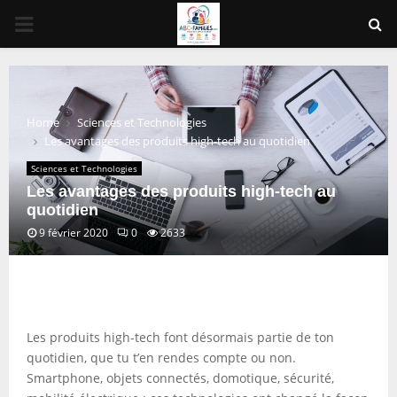
PRIMARY
MENU
Home
Sciences et Technologies
Les avantages des produits high-tech au quotidien
Sciences et Technologies
Les avantages des produits high-tech au
quotidien
9 février 2020
0
2633
Les produits high-tech font désormais partie de ton
quotidien, que tu t’en rendes compte ou non.
Smartphone, objets connectés, domotique, sécurité,