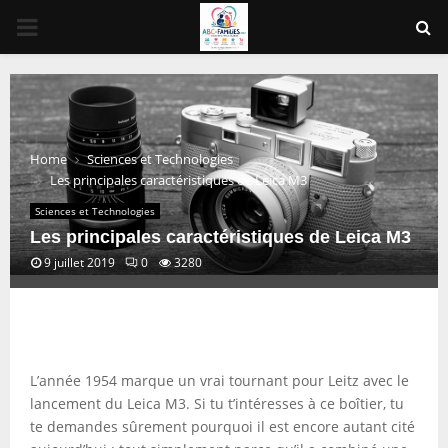
PRIMARY
MENU
Home
Sciences et Technologies
Les principales caractéristiques de Leica M3
Sciences et Technologies
Les principales caractéristiques de Leica M3
9 juillet 2019
0
3280
L’année 1954 marque un vrai tournant pour Leitz avec le
lancement du Leica M3. Si tu t’intéresses à ce boîtier, tu
te demandes sûrement pourquoi il est encore autant cité