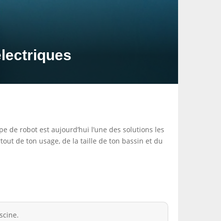
lectriques
pe de robot est aujourd’hui l’une des solutions les
tout de ton usage, de la taille de ton bassin et du
scine.