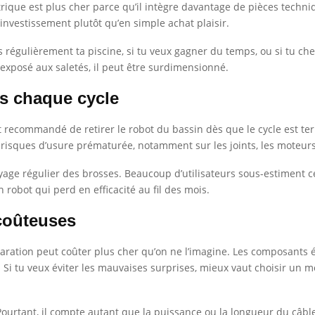
ctrique est plus cher parce qu’il intègre davantage de pièces tech
n investissement plutôt qu’en simple achat plaisir.
lises régulièrement ta piscine, si tu veux gagner du temps, ou si tu
exposé aux saletés, il peut être surdimensionné.
ès chaque cycle
 recommandé de retirer le robot du bassin dès que le cycle est term
s risques d’usure prématurée, notamment sur les joints, les moteurs
oyage régulier des brosses. Beaucoup d’utilisateurs sous-estiment ce 
robot qui perd en efficacité au fil des mois.
 coûteuses
ation peut coûter plus cher qu’on ne l’imagine. Les composants ét
Si tu veux éviter les mauvaises surprises, mieux vaut choisir un 
 Pourtant, il compte autant que la puissance ou la longueur du câble