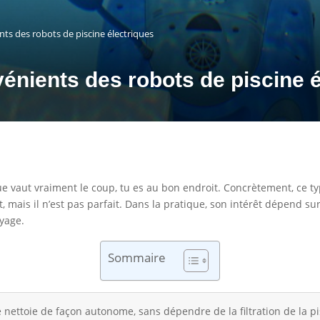
ts des robots de piscine électriques
énients des robots de piscine é
que vaut vraiment le coup, tu es au bon endroit. Concrètement, ce ty
, mais il n’est pas parfait. Dans la pratique, son intérêt dépend sur
oyage.
Sommaire
e nettoie de façon autonome, sans dépendre de la filtration de la pi