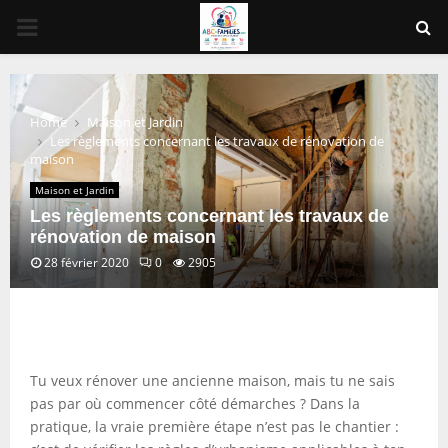
PRIMARY
MENU
Home
Maison et Jardin
Les règlements concernant les travaux de rénovation de
maison
Maison et Jardin
Les règlements concernant les travaux de
rénovation de maison
28 février 2020
0
2905
Tu veux rénover une ancienne maison, mais tu ne sais
pas par où commencer côté démarches ? Dans la
pratique, la vraie première étape n’est pas le chantier :