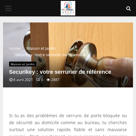
PRIMARY
MENU
Home
Maison et Jardin
Securikey : votre serrurier de référence
Maison et Jardin
Securikey : votre serrurier de référence
6 avril 2021
0
2887
Si tu as des problèmes de serrure, de porte bloquée ou
de sécurité au domicile comme au bureau, tu cherches
surtout une solution rapide, fiable et sans mauvaise