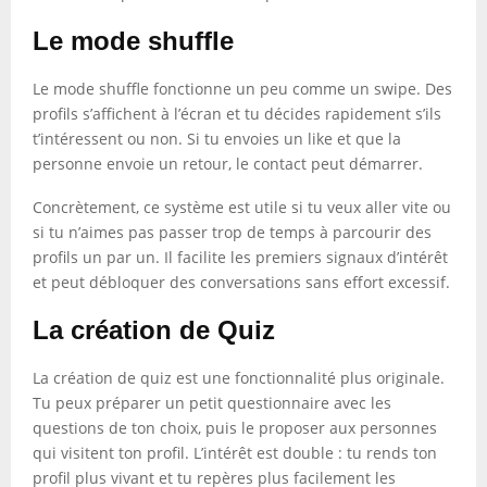
Le mode shuffle
Le mode shuffle fonctionne un peu comme un swipe. Des
profils s’affichent à l’écran et tu décides rapidement s’ils
t’intéressent ou non. Si tu envoies un like et que la
personne envoie un retour, le contact peut démarrer.
Concrètement, ce système est utile si tu veux aller vite ou
si tu n’aimes pas passer trop de temps à parcourir des
profils un par un. Il facilite les premiers signaux d’intérêt
et peut débloquer des conversations sans effort excessif.
La création de Quiz
La création de quiz est une fonctionnalité plus originale.
Tu peux préparer un petit questionnaire avec les
questions de ton choix, puis le proposer aux personnes
qui visitent ton profil. L’intérêt est double : tu rends ton
profil plus vivant et tu repères plus facilement les