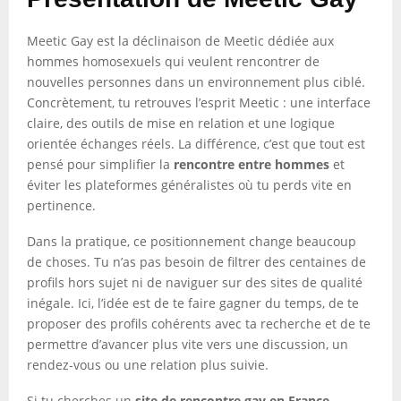
Meetic Gay est la déclinaison de Meetic dédiée aux
hommes homosexuels qui veulent rencontrer de
nouvelles personnes dans un environnement plus ciblé.
Concrètement, tu retrouves l’esprit Meetic : une interface
claire, des outils de mise en relation et une logique
orientée échanges réels. La différence, c’est que tout est
pensé pour simplifier la
rencontre entre hommes
et
éviter les plateformes généralistes où tu perds vite en
pertinence.
Dans la pratique, ce positionnement change beaucoup
de choses. Tu n’as pas besoin de filtrer des centaines de
profils hors sujet ni de naviguer sur des sites de qualité
inégale. Ici, l’idée est de te faire gagner du temps, de te
proposer des profils cohérents avec ta recherche et de te
permettre d’avancer plus vite vers une discussion, un
rendez-vous ou une relation plus suivie.
Si tu cherches un
site de rencontre gay en France