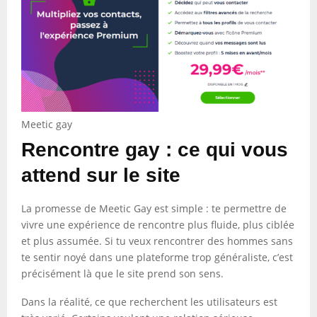
Meetic gay
Rencontre gay : ce qui vous
attend sur le site
La promesse de Meetic Gay est simple : te permettre de
vivre une expérience de rencontre plus fluide, plus ciblée
et plus assumée. Si tu veux rencontrer des hommes sans
te sentir noyé dans une plateforme trop généraliste, c’est
précisément là que le site prend son sens.
Dans la réalité, ce que recherchent les utilisateurs est