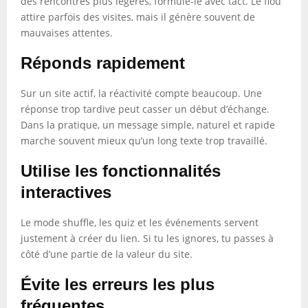
des rencontres plus légères, formule-le avec tact. Le flou
attire parfois des visites, mais il génère souvent de
mauvaises attentes.
Réponds rapidement
Sur un site actif, la réactivité compte beaucoup. Une
réponse trop tardive peut casser un début d’échange.
Dans la pratique, un message simple, naturel et rapide
marche souvent mieux qu’un long texte trop travaillé.
Utilise les fonctionnalités
interactives
Le mode shuffle, les quiz et les événements servent
justement à créer du lien. Si tu les ignores, tu passes à
côté d’une partie de la valeur du site.
Évite les erreurs les plus
fréquentes