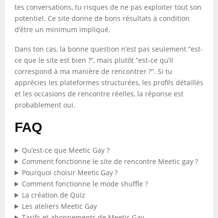
tes conversations, tu risques de ne pas exploiter tout son
potentiel. Ce site donne de bons résultats à condition
d’être un minimum impliqué.
Dans ton cas, la bonne question n’est pas seulement “est-
ce que le site est bien ?”, mais plutôt “est-ce qu’il
correspond à ma manière de rencontrer ?”. Si tu
apprécies les plateformes structurées, les profils détaillés
et les occasions de rencontre réelles, la réponse est
probablement oui.
FAQ
Qu’est-ce que Meetic Gay ?
Comment fonctionne le site de rencontre Meetic gay ?
Pourquoi choisir Meetic Gay ?
Comment fonctionne le mode shuffle ?
La création de Quiz
Les ateliers Meetic Gay
Tarifs et abonnements de Meetic Gay