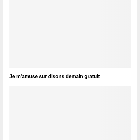
Je m’amuse sur disons demain gratuit