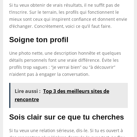
Si tu veux obtenir de vrais résultats, il ne suffit pas de
t’inscrire. Sur le terrain, les profils qui fonctionnent le
mieux sont ceux qui inspirent confiance et donnent envie
d’échanger. Concrètement, voici ce qu’il faut faire.
Soigne ton profil
Une photo nette, une description honnête et quelques
détails personnels font une vraie différence. Évite les
profils trop vagues : “je verrai bien” ou “à découvrir”
n’aident pas à engager la conversation.
Lire aussi :
Top 3 des meilleurs sites de
rencontre
Sois clair sur ce que tu cherches
Si tu veux une relation sérieuse, dis-le. Si tu es ouvert à