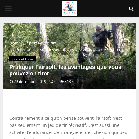
PRIMARY
MENU
Home
Sports et Loisirs
Pratiquer l’airsoft, les avantages que vous pouvez en tirer
Sports et Loisirs
Pratiquer l’airsoft, les avantages que vous
pouvez en tirer
29 décembre 2019
0
3137
Contrairement à ce qu’on pense souvent, l’airsoft n’est
pas seulement un jeu de tir récréatif. C’est aussi une
activité d’endurance, de stratégie et de cohésion qui peut