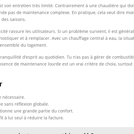
st son entretien très limité. Contrairement à une chaudière qui do
de pas de maintenance complexe. En pratique, cela veut dire mo
l des saisons.
cité rassure les utilisateurs. Si un problème survient, il est génér
ostiquer et à remplacer. Avec un chauffage central à eau, la situat
 l’ensemble du logement.
tranquillité d’esprit au quotidien. Tu n’as pas à gérer de combusti
sence de maintenance lourde est un vrai critère de choix, surtout
r
e nécessaire.
e sans réflexion globale.
itionne une grande partie du confort.
t à lui seul à réduire la facture.