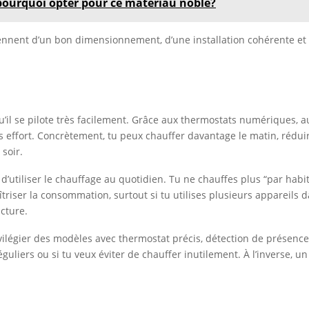
 pourquoi opter pour ce matériau noble?
iennent d’un bon dimensionnement, d’une installation cohérente et d
u’il se pilote très facilement. Grâce aux thermostats numériques, 
ns effort. Concrètement, tu peux chauffer davantage le matin, réd
 soir.
’utiliser le chauffage au quotidien. Tu ne chauffes plus “par habit
triser la consommation, surtout si tu utilises plusieurs appareils 
cture.
privilégier des modèles avec thermostat précis, détection de prés
éguliers ou si tu veux éviter de chauffer inutilement. À l’inverse, u