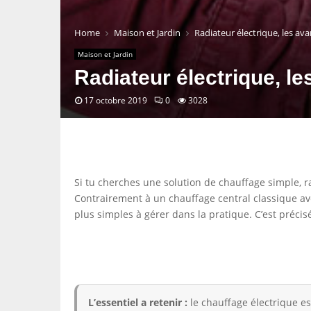
Home
Maison et Jardin
Radiateur électrique, les av
Maison et Jardin
Radiateur électrique, le
17 octobre 2019
0
3028
Si tu cherches une solution de chauffage simple, rap
Contrairement à un chauffage central classique ave
plus simples à gérer dans la pratique. C’est préci
L’essentiel a retenir :
le chauffage électrique es