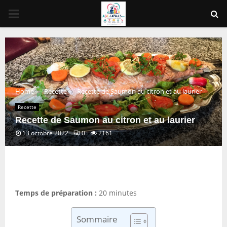
PRIMARY
MENU
Home
Recette
Recette de Saumon au citron et au laurier
Recette
Recette de Saumon au citron et au laurier
13 octobre 2022
0
2161
Temps de préparation :
20 minutes
Sommaire