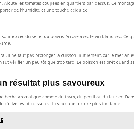
in. Ajoute les tomates coupées en quartiers par-dessus. Ce montag
porter de l’humidité et une touche acidulée.
aisonne avec du sel et du poivre. Arrose avec le vin blanc sec. Ce q
ourde.
l, il ne faut pas prolonger la cuisson inutilement, car le merlan es
 vaut vérifier un peu tôt que trop tard. Le poisson est prêt quand 
un résultat plus savoureux
 une herbe aromatique comme du thym, du persil ou du laurier. Dans 
uile d’olive avant cuisson si tu veux une texture plus fondante.
SE