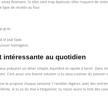
ssez finement. Si elles sont trop épaisses, elles risquent de rester
 type de recette au four.
p gros.
 le plat fade.
 cuisson homogène.
t intéressante au quotidien
veux préparer un dîner simple, équilibré et rapide à servir. Dans les
ions. C’est aussi une bonne solution si tu veux cuisiner du poisson
Ligne te propose chaque semaine 7 recettes légères, avec des entrée
brée. Si tu as du mal à t’organiser, tu reçois aussi la liste des co