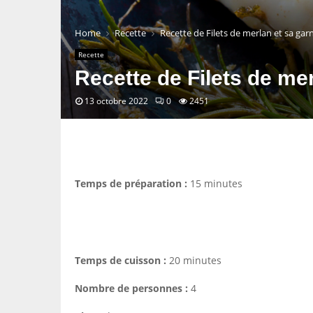
Home
Recette
Recette de Filets de merlan et sa gar
Recette
Recette de Filets de mer
13 octobre 2022
0
2451
Temps de préparation :
15 minutes
Temps de cuisson :
20 minutes
Nombre de personnes :
4