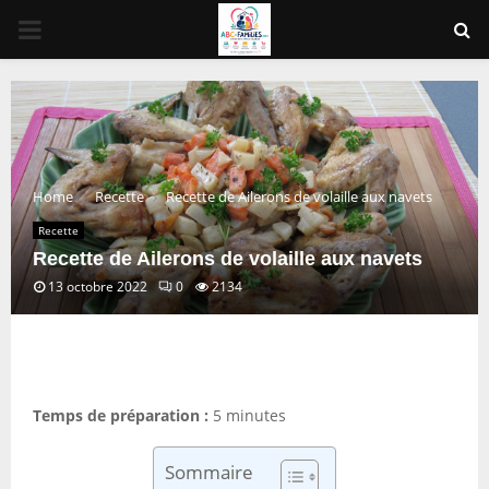
PRIMARY
MENU
Home
Recette
Recette de Ailerons de volaille aux navets
Recette
Recette de Ailerons de volaille aux navets
13 octobre 2022
0
2134
Temps de préparation :
5 minutes
Sommaire