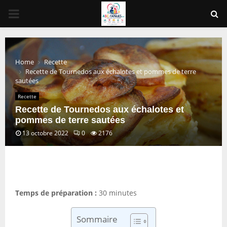
PRIMARY
MENU
Home
Recette
Recette de Tournedos aux échalotes et pommes de terre
sautées
Recette
Recette de Tournedos aux échalotes et
pommes de terre sautées
13 octobre 2022
0
2176
Temps de préparation :
30 minutes
Sommaire