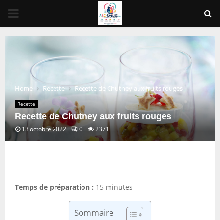
PRIMARY
MENU
Home
Recette
Recette de Chutney aux fruits rouges
Recette
Recette de Chutney aux fruits rouges
13 octobre 2022
0
2371
Temps de préparation :
15 minutes
Sommaire