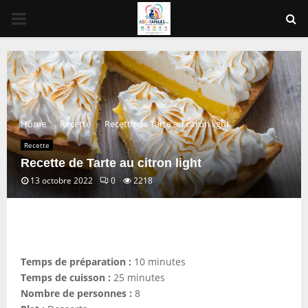
PRIMARY
MENU
Home
Recette
Recette de Tarte au citron light
Recette
Recette de Tarte au citron light
13 octobre 2022
0
2218
Temps de préparation :
10 minutes
Temps de cuisson :
25 minutes
Nombre de personnes :
8