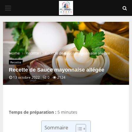
PRIMARY
MENU
Home
Recette
Recette de Sauce mayonnaise allégée
Recette
Recette de Sauce mayonnaise allégée
13 octobre 2022
0
2124
Temps de préparation :
5 minutes
Sommaire